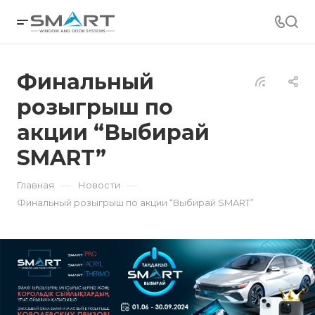
Финальный
розыгрыш по
акции “Выбирай
SMART”
—
—
Главная
Новости
Финальный розыгрыш по акции “Выбирай SMART”