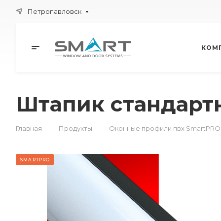
Петропавловск
КОМ
Штапик стандарт
—
—
Главная
Продукты
Оконные профили пвх SmartPRO
SMARTPRO